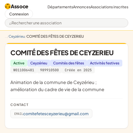
Assoce
Départements
Annonces
Associations inscrites
Connexion
Rechercher une association
Ceyzérieu
COMITÉ DES FÊTES DE CEYZERIEU
COMITÉ DES FÊTES DE CEYZERIEU
Active
Ceyzérieu
Comités des fêtes
Activités festives
W011006481
989910500
Créée en 2025
animation de la commune de Ceyzérieu ;
amélioration du cadre de vie de la commune
CONTACT
comitefetesceyzerieu@gmail.com
EMAIL