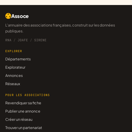
Assoce
L'annuaire des associations françaises, construit sur les données
publiques.
RNA
/
JOAFE
/
SIRENE
EXPLORER
Départements
Explorateur
Annonces
Réseaux
POUR LES ASSOCIATIONS
Revendiquer sa fiche
Publier une annonce
Créer un réseau
Trouver un partenariat