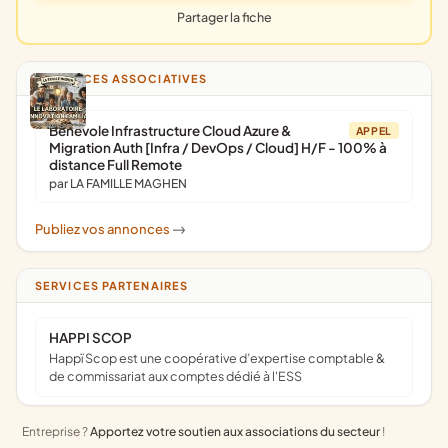
Partager la fiche
ANNONCES ASSOCIATIVES
Bénévole Infrastructure Cloud Azure &
APPEL
Migration Auth [Infra / DevOps / Cloud] H/F - 100% à
distance Full Remote
par LA FAMILLE MAGHEN
Publiez vos annonces
->
SERVICES PARTENAIRES
HAPPI SCOP
Happï Scop est une coopérative d’expertise comptable &
de commissariat aux comptes dédié à l'ESS
Entreprise ?
Apportez votre soutien aux associations du secteur
!