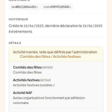
W011006481
989910500
RNA
SIREN
HISTORIQUE
Créée le
, dernière déclaration le
10/06/2025
10/06/2025
6 évènements
DÉTAILS
Activité menée, telle que définie par l'administration
Comités des fêtes
Activités festives
/
Comités des fêtes
009030
comités des fêtes
Activités festives
007040
activités festives (soirées.)
Activité NAF
Autres organisations fonctionnant par adhésion
volontaire