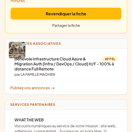
minutes.
Revendiquer la fiche
Partager la fiche
ANNONCES ASSOCIATIVES
Bénévole Infrastructure Cloud Azure &
APPEL
Migration Auth [Infra / DevOps / Cloud] H/F - 100% à
distance Full Remote
par LA FAMILLE MAGHEN
Publiez vos annonces
->
SERVICES PARTENAIRES
WHAT THE WEB
Vos outils numériques au service de votre mission : site web,
adhésions, comptabilité… Sur mesure, et à prix libre. 💡