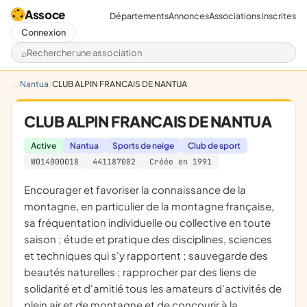
Assoce
Départements
Annonces
Associations inscrites
Connexion
Rechercher une association
Nantua
CLUB ALPIN FRANCAIS DE NANTUA
CLUB ALPIN FRANCAIS DE NANTUA
Active
Nantua
Sports de neige
Club de sport
W014000018
441187002
Créée en 1991
encourager et favoriser la connaissance de la
montagne, en particulier de la montagne française,
sa fréquentation individuelle ou collective en toute
saison ; étude et pratique des disciplines, sciences
et techniques qui s'y rapportent ; sauvegarde des
beautés naturelles ; rapprocher par des liens de
solidarité et d'amitié tous les amateurs d'activités de
plein air et de montagne et de concourir à la