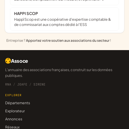
HAPPI SCOP
Happï Scop est une coopérative d’expertise comptable &
de commissariat aux comptes dédié à l'ESS
Entreprise ?
Apportez votre soutien aux associations du secteur
!
Assoce
L'annuaire des associations françaises, construit sur les données
publiques.
RNA
/
JOAFE
/
SIRENE
EXPLORER
Départements
Explorateur
Annonces
Réseaux