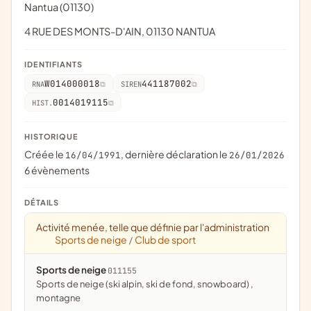
Nantua (01130)
4 RUE DES MONTS-D'AIN, 01130 NANTUA
IDENTIFIANTS
W014000018
441187002
RNA
SIREN
0014019115
HIST.
HISTORIQUE
Créée le
, dernière déclaration le
16/04/1991
26/01/2026
6 évènements
DÉTAILS
Activité menée, telle que définie par l'administration
Sports de neige
Club de sport
/
Sports de neige
011155
Sports de neige (ski alpin, ski de fond, snowboard) ,
montagne