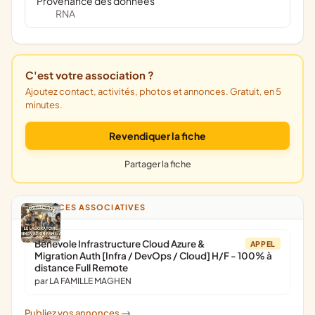
Provenance des données
RNA
C'est votre association ?
Ajoutez contact, activités, photos et annonces. Gratuit, en 5
minutes.
Revendiquer la fiche
Partager la fiche
ANNONCES ASSOCIATIVES
Bénévole Infrastructure Cloud Azure &
APPEL
Migration Auth [Infra / DevOps / Cloud] H/F - 100% à
distance Full Remote
par LA FAMILLE MAGHEN
Publiez vos annonces
->