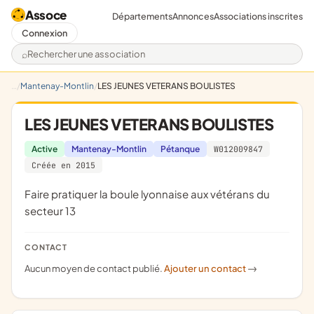
Assoce
Départements
Annonces
Associations inscrites
Connexion
Rechercher une association
Mantenay-Montlin
LES JEUNES VETERANS BOULISTES
LES JEUNES VETERANS BOULISTES
Active
Mantenay-Montlin
Pétanque
W012009847
Créée en 2015
faire pratiquer la boule lyonnaise aux vétérans du
secteur 13
CONTACT
Aucun moyen de contact publié.
Ajouter un contact
->