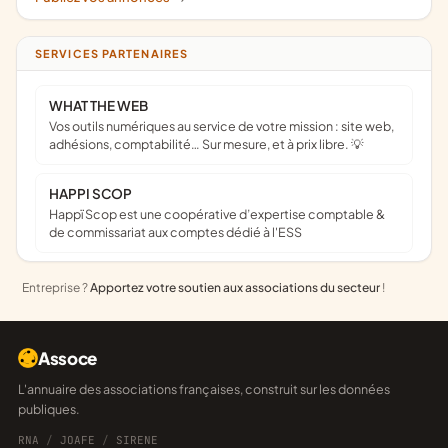
SERVICES PARTENAIRES
WHAT THE WEB
Vos outils numériques au service de votre mission : site web,
adhésions, comptabilité… Sur mesure, et à prix libre. 💡
HAPPI SCOP
Happï Scop est une coopérative d’expertise comptable &
de commissariat aux comptes dédié à l'ESS
Entreprise ?
Apportez votre soutien aux associations du secteur
!
Assoce
L'annuaire des associations françaises, construit sur les données
publiques.
RNA
/
JOAFE
/
SIRENE