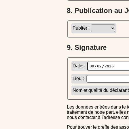
8. Publication au
Publier :
9. Signature
Date :
Lieu :
Nom et qualité du déclarant
Les données entrées dans le formulaire sont uniquement inscrites dans le CERFA généré, elles ne font l'objet d'aucun autre
traitement de notre part, elle
nous contacter à l'adresse co
Pour trouver le greffe des associations auquel vous devrez ensuite envoyer le CERFA completé, reportez-vous sur l'annuaire