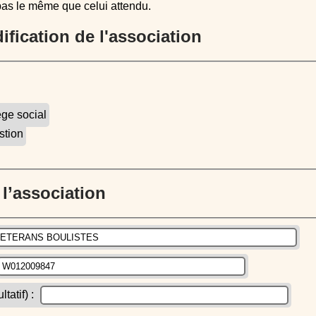
pas le même que celui attendu.
dification de l'association
ège social
stion
e l’association
atif) :