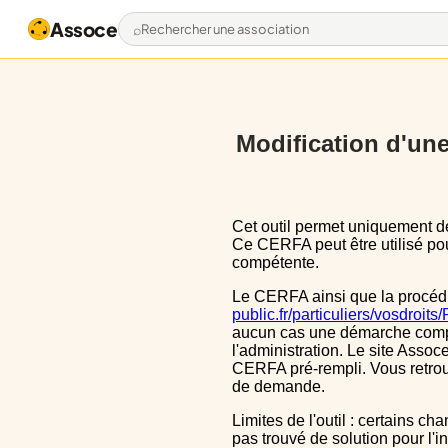
Assoce
Rechercher une association
Modification d'une 
Cet outil permet uniquement de pré-remplir le CERFA 13972*03 avec les données actuellement disponibles publiquement.
Ce CERFA peut être utilisé pour
compétente.
Le CERFA ainsi que la procéd
public.fr/particuliers/vosdroit
aucun cas une démarche complèt
l'administration. Le site Assoce
CERFA pré-rempli. Vous retrou
de demande.
Limites de l'outil : certains champs sont un peu décalé dans le CERFA, ils le sont aussi dans le CERFA initial, nous n'avons
pas trouvé de solution pour l'