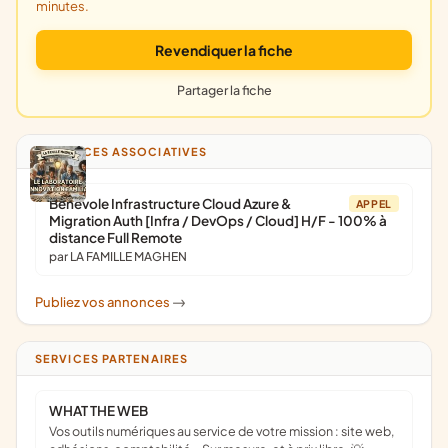
minutes.
Revendiquer la fiche
Partager la fiche
ANNONCES ASSOCIATIVES
Bénévole Infrastructure Cloud Azure &
APPEL
Migration Auth [Infra / DevOps / Cloud] H/F - 100% à
distance Full Remote
par LA FAMILLE MAGHEN
Publiez vos annonces
->
SERVICES PARTENAIRES
WHAT THE WEB
Vos outils numériques au service de votre mission : site web,