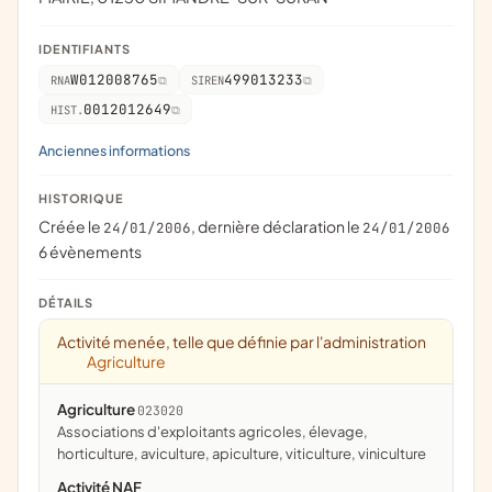
IDENTIFIANTS
W012008765
499013233
RNA
SIREN
0012012649
HIST.
Anciennes informations
HISTORIQUE
Créée le
, dernière déclaration le
24/01/2006
24/01/2006
6 évènements
DÉTAILS
Activité menée, telle que définie par l'administration
Agriculture
Agriculture
023020
associations d'exploitants agricoles, élevage,
horticulture, aviculture, apiculture, viticulture, viniculture
Activité NAF