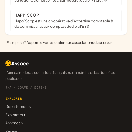
adhésions, comptabilité… Sur mesure, et à prix libre. 💡
HAPPI SCOP
Happï Scop est une coopérative d’expertise comptable &
de commissariat aux comptes dédié à l'ESS
Entreprise ?
Apportez votre soutien aux associations du secteur
!
Assoce
L'annuaire des associations françaises, construit sur les données
publiques.
RNA
/
JOAFE
/
SIRENE
EXPLORER
Départements
Explorateur
Annonces
Réseaux