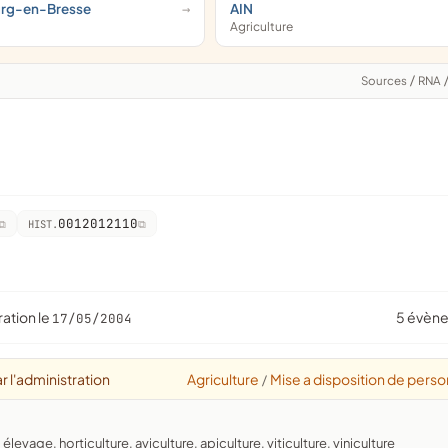
urg-en-Bresse
AIN
Agriculture
Sources
/
RNA
0012012110
HIST.
ration le
5 évèn
17/05/2004
r l'administration
Agriculture
Mise a disposition de perso
/
élevage, horticulture, aviculture, apiculture, viticulture, viniculture