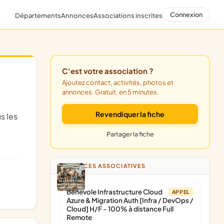
Connexion
Départements
Annonces
Associations inscrites
C'est votre association ?
Ajoutez contact, activités, photos et
annonces. Gratuit, en 5 minutes.
Revendiquer la fiche
Partager la fiche
ANNONCES ASSOCIATIVES
Bénévole Infrastructure Cloud
APPEL
Azure & Migration Auth [Infra / DevOps /
Cloud] H/F - 100% à distance Full
Remote