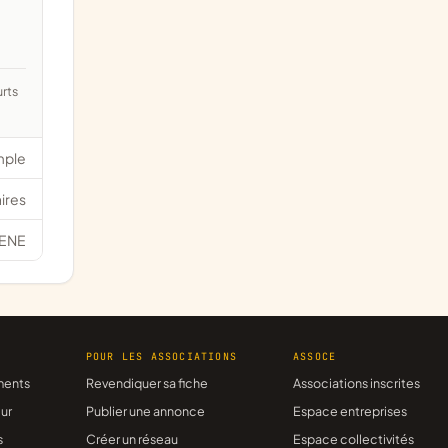
mple
ires
ENE
R
POUR LES ASSOCIATIONS
ASSOCE
ments
Revendiquer sa fiche
Associations inscrites
ur
Publier une annonce
Espace entreprises
s
Créer un réseau
Espace collectivités