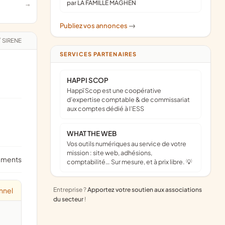
par LA FAMILLE MAGHEN
Publiez vos annonces
->
/
SIRENE
SERVICES PARTENAIRES
HAPPI SCOP
Happï Scop est une coopérative
d’expertise comptable & de commissariat
aux comptes dédié à l'ESS
WHAT THE WEB
Vos outils numériques au service de votre
mission : site web, adhésions,
ements
comptabilité… Sur mesure, et à prix libre. 💡
nnel
Entreprise ?
Apportez votre soutien aux associations
du secteur
!