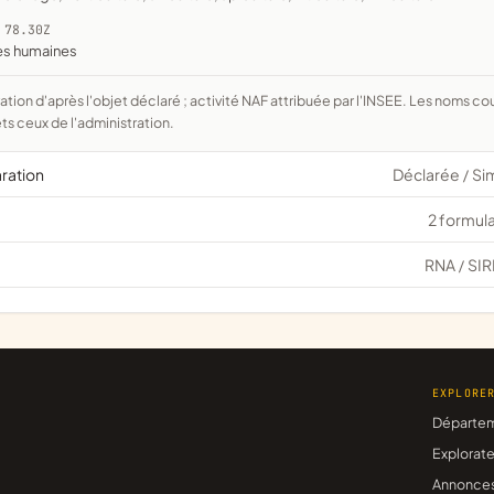
 78.30Z
ces humaines
ts ceux de l'administration.
aration
Déclarée
Si
/
2 formula
RNA
SIR
/
EXPLORE
Départe
Explorate
Annonce