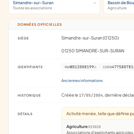
Simandre-sur-Suran
Bassin de Bo
Toutes les associations
Agriculture
DONNÉES OFFICIELLES
Simandre-sur-Suran (01250)
SIÈGE
01250 SIMANDRE-SUR-SURAN
W012008199
477580781
IDENTIFIANTS
RNA
SIREN
Anciennes informations
Créée le
, dernière décla
17/05/2004
HISTORIQUE
Activité menée, telle que définie pa
DÉTAILS
Agriculture
023020
associations d'exploitants agricoles, 