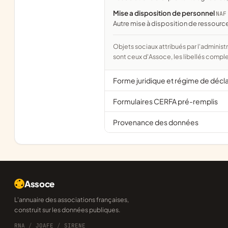
Mise a disposition de personnel
NAF
Autre mise à disposition de ressour
Objets sociaux attribués par l'administration d'après l'objet déclaré ; activité NAF attribuée par l'INSEE. Les noms courts
sont ceux d'Assoce, les libellés comple
Forme juridique et régime de décl
Formulaires CERFA pré-remplis
Provenance des données
Assoce
L'annuaire des associations françaises,
construit sur les données publiques.
RNA
/
JOAFE
/
SIRENE