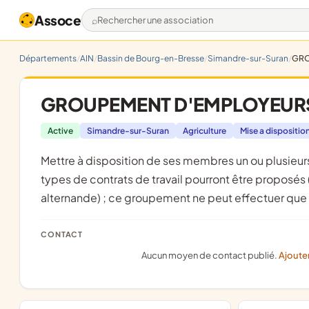
Assoce
Rechercher une association
Départements
AIN
Bassin de Bourg-en-Bresse
Simandre-sur-Suran
GRO
GROUPEMENT D'EMPLOYEUR
Active
Simandre-sur-Suran
Agriculture
Mise a dispositio
mettre à disposition de ses membres un ou plusieurs salariés liés audit groupement par un contrat de travail ; tous les
types de contrats de travail pourront être proposé
alternande) ; ce groupement ne peut effectuer que d
CONTACT
Aucun moyen de contact publié.
Ajoute