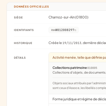
DONNÉES OFFICIELLES
Charnoz-sur-Ain (01800)
SIÈGE
W012008297
IDENTIFIANTS
RNA
Créée le
, dernière décla
19/11/2013
HISTORIQUE
Activité menée, telle que définie pa
DÉTAILS
Collections patrimoine
010005
collections d'objets, de documents,
Objets sociaux attribués par l'administration d'après l'objet déclaré ; activité NAF attribuée par l'INSEE. Les noms courts
sont ceux d'Assoce, les libellés comple
Forme juridique et régime de décl