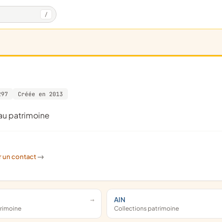
/
297
Créée en 2013
 au patrimoine
r un contact
->
AIN
trimoine
Collections patrimoine