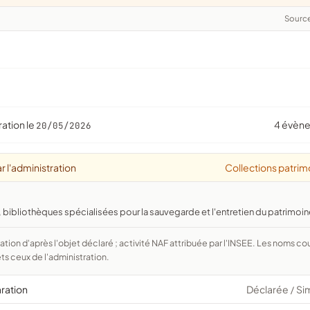
Sourc
ration le
4 évèn
20/05/2026
r l'administration
Collections patrim
 bibliothèques spécialisées pour la sauvegarde et l'entretien du patrimoin
ts ceux de l'administration.
aration
Déclarée
Si
/