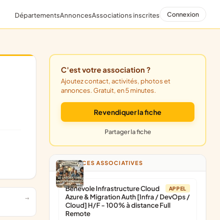
Connexion
Départements
Annonces
Associations inscrites
C'est votre association ?
Ajoutez contact, activités, photos et
annonces. Gratuit, en 5 minutes.
Revendiquer la fiche
Partager la fiche
ANNONCES ASSOCIATIVES
Bénévole Infrastructure Cloud
APPEL
Azure & Migration Auth [Infra / DevOps /
Cloud] H/F - 100% à distance Full
Remote