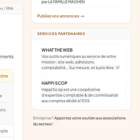
par LA FAMILLE MAGHEN
es
/
RNA
Publiez vos annonces
->
SERVICES PARTENAIRES
WHAT THE WEB
ements
Vos outils numériques au service de votre
mission : site web, adhésions,
comptabilité… Sur mesure, et à prix libre. 💡
oine
HAPPI SCOP
Happï Scop est une coopérative
d’expertise comptable & de commissariat
e
aux comptes dédié à l'ESS
Entreprise ?
Apportez votre soutien aux associations
du secteur
!
mple