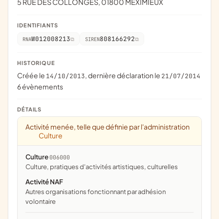
5 RUE DES COLLONGES, 01800 MEXIMIEUX
IDENTIFIANTS
W012008213
808166292
RNA
SIREN
HISTORIQUE
Créée le
, dernière déclaration le
14/10/2013
21/07/2014
6 évènements
DÉTAILS
Activité menée, telle que définie par l'administration
Culture
Culture
006000
culture, pratiques d'activités artistiques, culturelles
Activité NAF
Autres organisations fonctionnant par adhésion
volontaire