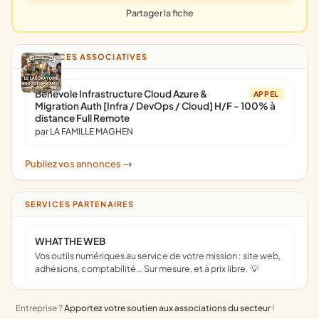
Partager la fiche
ANNONCES ASSOCIATIVES
Bénévole Infrastructure Cloud Azure &
APPEL
Migration Auth [Infra / DevOps / Cloud] H/F - 100% à
distance Full Remote
par LA FAMILLE MAGHEN
Publiez vos annonces
->
SERVICES PARTENAIRES
WHAT THE WEB
Vos outils numériques au service de votre mission : site web,
adhésions, comptabilité… Sur mesure, et à prix libre. 💡
Entreprise ?
Apportez votre soutien aux associations du secteur
!