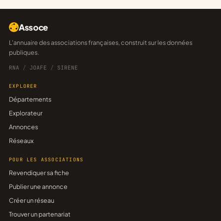
Assoce
L'annuaire des associations françaises, construit sur les données
publiques.
RNA
/
JOAFE
/
SIRENE
EXPLORER
Départements
Explorateur
Annonces
Réseaux
POUR LES ASSOCIATIONS
Revendiquer sa fiche
Publier une annonce
Créer un réseau
Trouver un partenariat