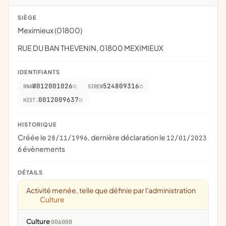
SIÈGE
Meximieux (01800)
RUE DU BAN THEVENIN, 01800 MEXIMIEUX
IDENTIFIANTS
W012001026
524809316
RNA
SIREN
0012009637
HIST.
HISTORIQUE
Créée le
, dernière déclaration le
28/11/1996
12/01/2023
6 évènements
DÉTAILS
Activité menée, telle que définie par l'administration
Culture
Culture
006000