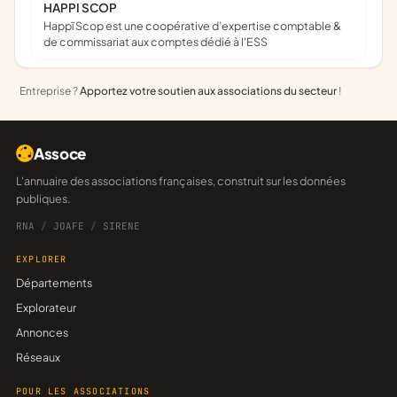
HAPPI SCOP
Happï Scop est une coopérative d’expertise comptable &
de commissariat aux comptes dédié à l'ESS
Entreprise ?
Apportez votre soutien aux associations du secteur
!
Assoce
L'annuaire des associations françaises, construit sur les données
publiques.
RNA
/
JOAFE
/
SIRENE
EXPLORER
Départements
Explorateur
Annonces
Réseaux
POUR LES ASSOCIATIONS