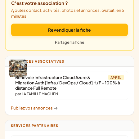
C'est votre association ?
Ajoutez contact, activités, photos et annonces. Gratuit, en 5
minutes.
Revendiquer la fiche
Partager la fiche
ANNONCES ASSOCIATIVES
Bénévole Infrastructure Cloud Azure &
APPEL
Migration Auth [Infra / DevOps / Cloud] H/F - 100% à
distance Full Remote
par LA FAMILLE MAGHEN
Publiez vos annonces
->
SERVICES PARTENAIRES