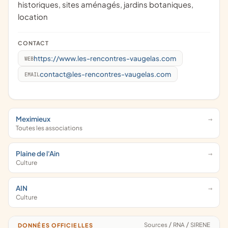
historiques, sites aménagés, jardins botaniques,
location
CONTACT
https://www.les-rencontres-vaugelas.com
WEB
contact@les-rencontres-vaugelas.com
EMAIL
Meximieux
Toutes les associations
Plaine de l'Ain
Culture
AIN
Culture
Sources
/
RNA
/
SIRENE
DONNÉES OFFICIELLES