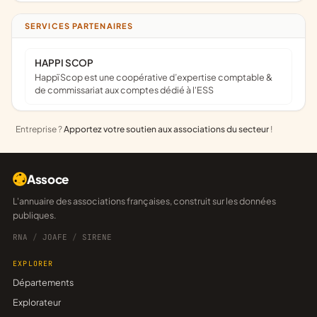
SERVICES PARTENAIRES
HAPPI SCOP
Happï Scop est une coopérative d’expertise comptable &
de commissariat aux comptes dédié à l'ESS
Entreprise ?
Apportez votre soutien aux associations du secteur
!
Assoce
L'annuaire des associations françaises, construit sur les données
publiques.
RNA
/
JOAFE
/
SIRENE
EXPLORER
Départements
Explorateur