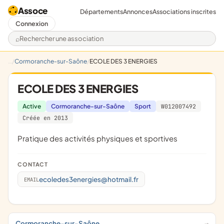
Assoce
Départements
Annonces
Associations inscrites
Connexion
Rechercher une association
Cormoranche-sur-Saône
ECOLE DES 3 ENERGIES
ECOLE DES 3 ENERGIES
Active
Cormoranche-sur-Saône
Sport
W012007492
Créée en 2013
pratique des activités physiques et sportives
CONTACT
ecoledes3energies@hotmail.fr
EMAIL
Cormoranche-sur-Saône