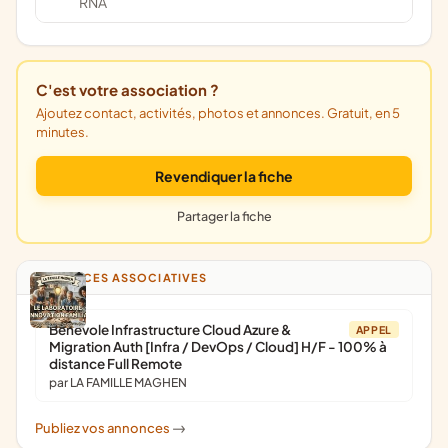
RNA
C'est votre association ?
Ajoutez contact, activités, photos et annonces. Gratuit, en 5
minutes.
Revendiquer la fiche
Partager la fiche
ANNONCES ASSOCIATIVES
Bénévole Infrastructure Cloud Azure &
APPEL
Migration Auth [Infra / DevOps / Cloud] H/F - 100% à
distance Full Remote
par LA FAMILLE MAGHEN
Publiez vos annonces
->