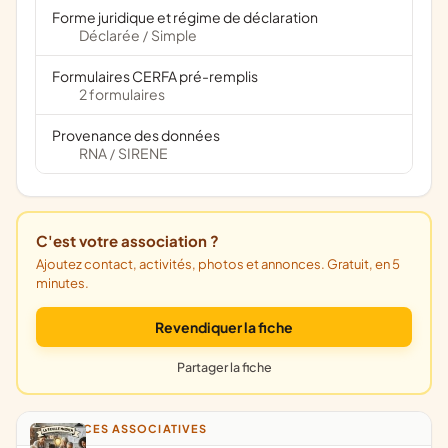
Forme juridique et régime de déclaration
Déclarée
Simple
/
Formulaires CERFA pré-remplis
2 formulaires
Provenance des données
RNA
SIRENE
/
C'est votre association ?
Ajoutez contact, activités, photos et annonces. Gratuit, en 5
minutes.
Revendiquer la fiche
Partager la fiche
ANNONCES ASSOCIATIVES