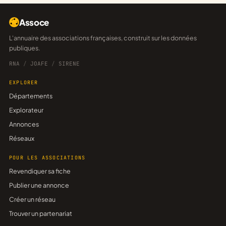
Assoce
L'annuaire des associations françaises, construit sur les données
publiques.
RNA
/
JOAFE
/
SIRENE
EXPLORER
Départements
Explorateur
Annonces
Réseaux
POUR LES ASSOCIATIONS
Revendiquer sa fiche
Publier une annonce
Créer un réseau
Trouver un partenariat