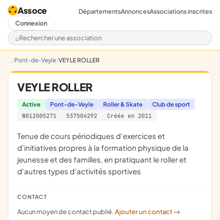
Assoce
Départements
Annonces
Associations inscrites
Connexion
Rechercher une association
Pont-de-Veyle
VEYLE ROLLER
VEYLE ROLLER
Active
Pont-de-Veyle
Roller & Skate
Club de sport
W012005271
537504292
Créée en 2011
tenue de cours périodiques d'exercices et
d'initiatives propres à la formation physique de la
jeunesse et des familles, en pratiquant le roller et
d'autres types d'activités sportives
CONTACT
Aucun moyen de contact publié.
Ajouter un contact
->