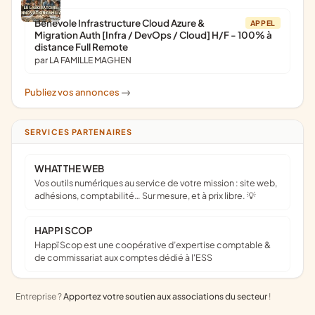
Bénévole Infrastructure Cloud Azure &
APPEL
Migration Auth [Infra / DevOps / Cloud] H/F - 100% à
distance Full Remote
par LA FAMILLE MAGHEN
Publiez vos annonces
->
SERVICES PARTENAIRES
WHAT THE WEB
Vos outils numériques au service de votre mission : site web,
adhésions, comptabilité… Sur mesure, et à prix libre. 💡
HAPPI SCOP
Happï Scop est une coopérative d’expertise comptable &
de commissariat aux comptes dédié à l'ESS
Entreprise ?
Apportez votre soutien aux associations du secteur
!