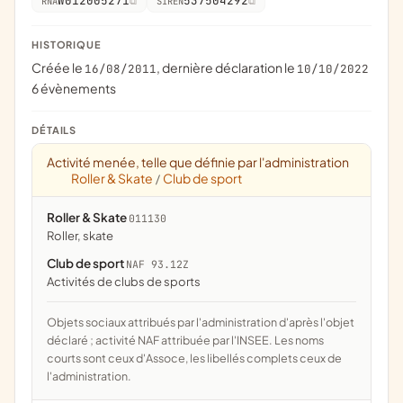
W012005271
537504292
RNA
SIREN
HISTORIQUE
Créée le
, dernière déclaration le
16/08/2011
10/10/2022
6 évènements
DÉTAILS
Activité menée, telle que définie par l'administration
Roller & Skate
Club de sport
/
Roller & Skate
011130
Roller, skate
Club de sport
NAF 93.12Z
Activités de clubs de sports
Objets sociaux attribués par l'administration d'après l'objet
déclaré ; activité NAF attribuée par l'INSEE. Les noms
courts sont ceux d'Assoce, les libellés complets ceux de
l'administration.