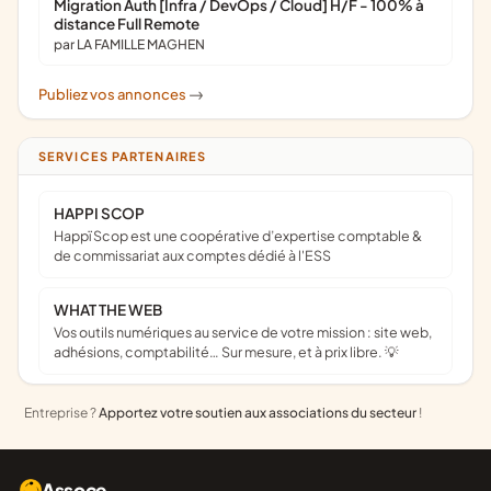
Migration Auth [Infra / DevOps / Cloud] H/F - 100% à
distance Full Remote
par LA FAMILLE MAGHEN
Publiez vos annonces
->
SERVICES PARTENAIRES
HAPPI SCOP
Happï Scop est une coopérative d’expertise comptable &
de commissariat aux comptes dédié à l'ESS
WHAT THE WEB
Vos outils numériques au service de votre mission : site web,
adhésions, comptabilité… Sur mesure, et à prix libre. 💡
Entreprise ?
Apportez votre soutien aux associations du secteur
!
Assoce