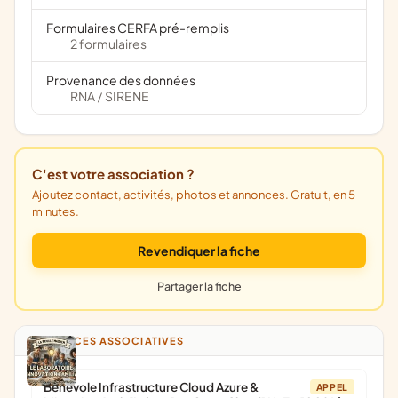
Formulaires CERFA pré-remplis
2 formulaires
Provenance des données
RNA
SIRENE
/
C'est votre association ?
Ajoutez contact, activités, photos et annonces. Gratuit, en 5
minutes.
Revendiquer la fiche
Partager la fiche
ANNONCES ASSOCIATIVES
Bénévole Infrastructure Cloud Azure &
APPEL