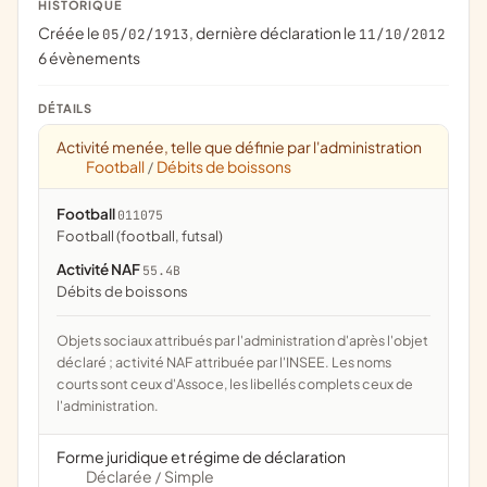
HISTORIQUE
Créée le
, dernière déclaration le
05/02/1913
11/10/2012
6 évènements
DÉTAILS
Activité menée, telle que définie par l'administration
Football
Débits de boissons
/
Football
011075
Football (football, futsal)
Activité NAF
55.4B
Débits de boissons
Objets sociaux attribués par l'administration d'après l'objet
déclaré ; activité NAF attribuée par l'INSEE. Les noms
courts sont ceux d'Assoce, les libellés complets ceux de
l'administration.
Forme juridique et régime de déclaration
Déclarée
Simple
/