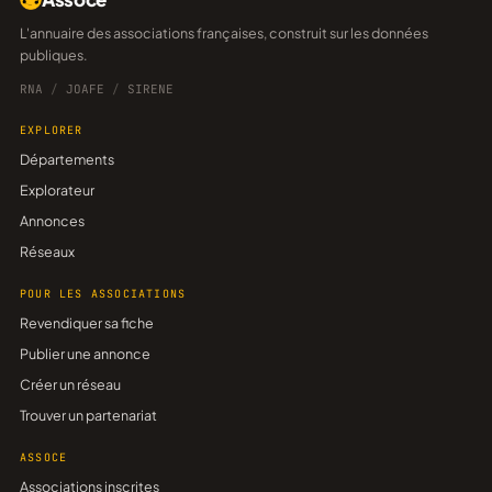
L'annuaire des associations françaises, construit sur les données
publiques.
RNA
/
JOAFE
/
SIRENE
EXPLORER
Départements
Explorateur
Annonces
Réseaux
POUR LES ASSOCIATIONS
Revendiquer sa fiche
Publier une annonce
Créer un réseau
Trouver un partenariat
ASSOCE
Associations inscrites