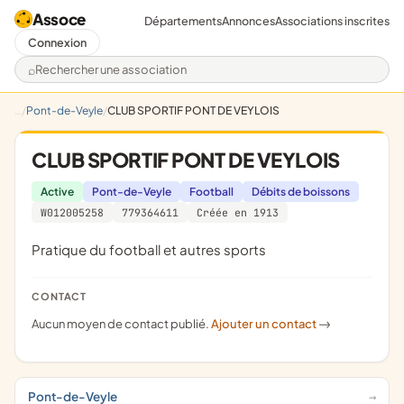
Assoce
Départements
Annonces
Associations inscrites
Connexion
Rechercher une association
Pont-de-Veyle
CLUB SPORTIF PONT DE VEYLOIS
CLUB SPORTIF PONT DE VEYLOIS
Active
Pont-de-Veyle
Football
Débits de boissons
W012005258
779364611
Créée en 1913
pratique du football et autres sports
CONTACT
Aucun moyen de contact publié.
Ajouter un contact
->
Pont-de-Veyle