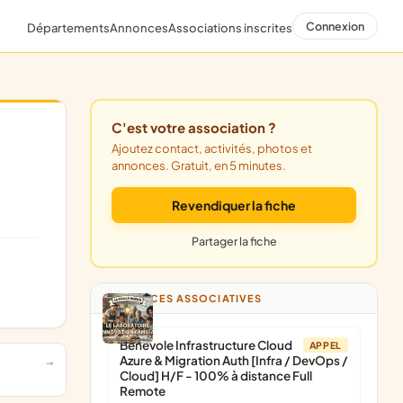
Connexion
Départements
Annonces
Associations inscrites
C'est votre association ?
Ajoutez contact, activités, photos et
annonces. Gratuit, en 5 minutes.
Revendiquer la fiche
Partager la fiche
ANNONCES ASSOCIATIVES
Bénévole Infrastructure Cloud
APPEL
Azure & Migration Auth [Infra / DevOps /
Cloud] H/F - 100% à distance Full
Remote