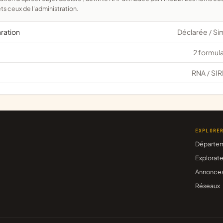
ts ceux de l'administration.
aration
Déclarée
Si
/
2 formula
RNA
SIR
/
EXPLORE
Départe
Explorate
Annonce
Réseaux