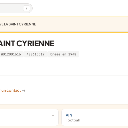
/
E LA SAINT CYRIENNE
AINT CYRIENNE
W012001616
488615519
Créée en 1948
r un contact
->
AIN
Football