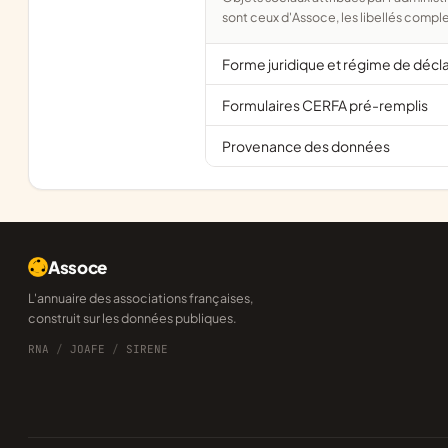
sont ceux d'Assoce, les libellés comple
Forme juridique et régime de décl
Formulaires CERFA pré-remplis
Provenance des données
Assoce
L'annuaire des associations françaises,
construit sur les données publiques.
RNA
/
JOAFE
/
SIRENE