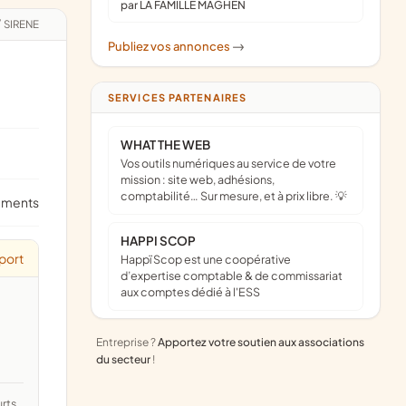
par LA FAMILLE MAGHEN
/
SIRENE
Publiez vos annonces
->
SERVICES PARTENAIRES
WHAT THE WEB
Vos outils numériques au service de votre
mission : site web, adhésions,
comptabilité… Sur mesure, et à prix libre. 💡
ements
HAPPI SCOP
port
Happï Scop est une coopérative
d’expertise comptable & de commissariat
aux comptes dédié à l'ESS
Entreprise ?
Apportez votre soutien aux associations
du secteur
!