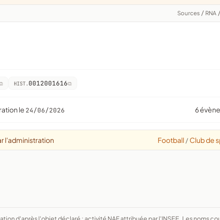
Sources
/
RNA
0012001616
HIST.
ration le
6 évèn
24/06/2026
r l'administration
Football
Club de s
/