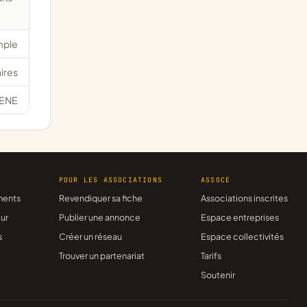
mple
ires
ENE
R
POUR LES ASSOCIATIONS
ASSOCE
ments
Revendiquer sa fiche
Associations inscrites
ur
Publier une annonce
Espace entreprises
s
Créer un réseau
Espace collectivités
Trouver un partenariat
Tarifs
Soutenir