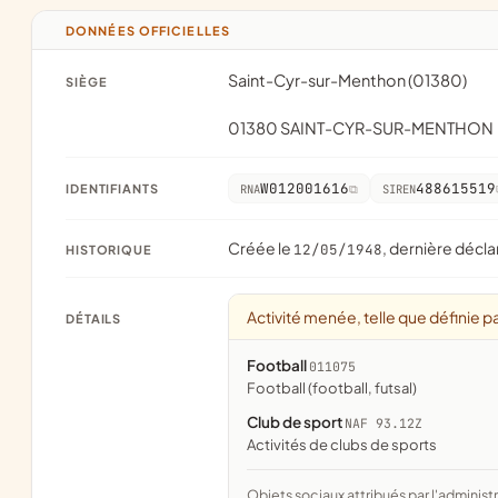
DONNÉES OFFICIELLES
Saint-Cyr-sur-Menthon (01380)
SIÈGE
01380 SAINT-CYR-SUR-MENTHON
W012001616
488615519
IDENTIFIANTS
RNA
SIREN
Créée le
, dernière décla
12/05/1948
HISTORIQUE
Activité menée, telle que définie pa
DÉTAILS
Football
011075
Football (football, futsal)
Club de sport
NAF 93.12Z
Activités de clubs de sports
Objets sociaux attribués par l'administration d'après l'objet déclaré ; activité NAF attribuée par l'INSEE. Les noms courts