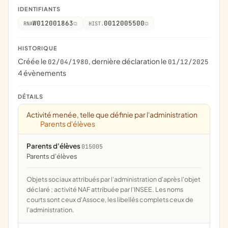
IDENTIFIANTS
W012001863
0012005500
RNA
HIST.
HISTORIQUE
Créée le
, dernière déclaration le
02/04/1980
01/12/2025
4 évènements
DÉTAILS
Activité menée, telle que définie par l'administration
Parents d'élèves
Parents d'élèves
015005
parents d'élèves
Objets sociaux attribués par l'administration d'après l'objet
déclaré ; activité NAF attribuée par l'INSEE. Les noms
courts sont ceux d'Assoce, les libellés complets ceux de
l'administration.