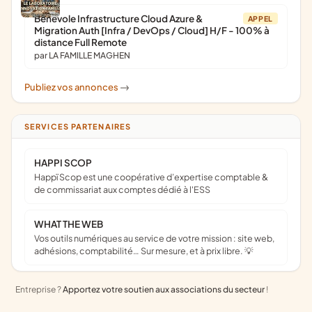
Bénévole Infrastructure Cloud Azure &
APPEL
Migration Auth [Infra / DevOps / Cloud] H/F - 100% à
distance Full Remote
par LA FAMILLE MAGHEN
Publiez vos annonces
->
SERVICES PARTENAIRES
HAPPI SCOP
Happï Scop est une coopérative d’expertise comptable &
de commissariat aux comptes dédié à l'ESS
WHAT THE WEB
Vos outils numériques au service de votre mission : site web,
adhésions, comptabilité… Sur mesure, et à prix libre. 💡
Entreprise ?
Apportez votre soutien aux associations du secteur
!