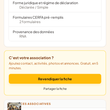
Forme juridique et régime de déclaration
Déclarée
Simple
/
Formulaires CERFA pré-remplis
2 formulaires
Provenance des données
RNA
C'est votre association ?
Ajoutez contact, activités, photos et annonces. Gratuit, en 5
minutes.
Revendiquer la fiche
Partager la fiche
ANNONCES ASSOCIATIVES