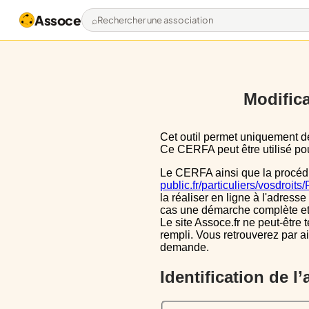
Assoce
Rechercher une association
Modifica
Cet outil permet uniquement de pré-remplir le CERFA 13971*03 avec les données actuellement disponibles publiquement.
Ce CERFA peut être utilisé pour
Le CERFA ainsi que la procéd
public.fr/particuliers/vosdroit
la réaliser en ligne à l'adresse
cas une démarche complète et i
Le site Assoce.fr ne peut-être 
rempli. Vous retrouverez par a
demande.
Identification de l