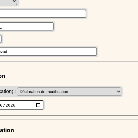
on
ation) :
ration