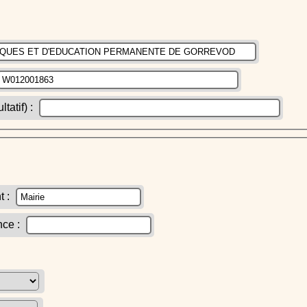
atif) :
t :
nce :