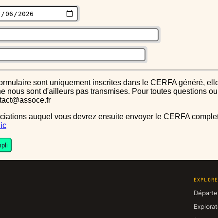
s ne nous sont d'ailleurs pas transmises. Pour toutes questions 
ntact@assoce.fr
ic
pli
EXPLOR
Départe
Explorat