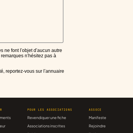
ou remarques n'hésitez pas à
ER
POUR LES ASSOCIATIONS
ASSOCE
ments
Revendiquer une fiche
Manifeste
eur
Associations inscrites
Rejoindre