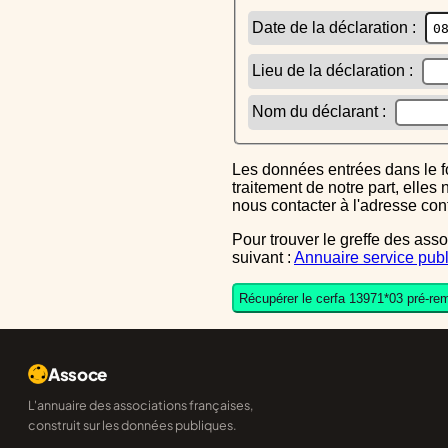
Date de la déclaration :
Lieu de la déclaration :
Nom du déclarant :
Les données entrées dans le formulaire sont uniquement inscrites dans le CERFA généré, elles ne font l'objet d'aucun autre
traitement de notre part, elle
nous contacter à l'adresse co
Pour trouver le greffe des associations auquel vous devrez ensuite envoyer le CERFA completé, reportez-vous sur l'annuaire
suivant :
Annuaire service publ
Récupérer le cerfa 13971*03 pré-rem
Assoce
L'annuaire des associations françaises,
construit sur les données publiques.