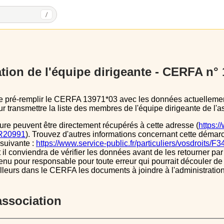
/
tion de l'équipe dirigeante - CERFA n°
 transmettre la liste des membres de l'équipe dirigeante de l'as
ure peuvent être directement récupérés à cette adresse (
https:/
s/R20991
). Trouvez d'autres informations concernant cette démarc
 suivante :
https://www.service-public.fr/particuliers/vosdroits/F
l conviendra de vérifier les données avant de les retourner par 
tenu pour responsable pour toute erreur qui pourrait découler de
illeurs dans le CERFA les documents à joindre à l'administrati
’association