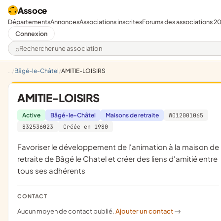
Assoce
Départements
Annonces
Associations inscrites
Forums des associations 2
Connexion
Rechercher une association
Bâgé-le-Châtel
AMITIE-LOISIRS
AMITIE-LOISIRS
Active
Bâgé-le-Châtel
Maisons de retraite
W012001065
832536023
Créée en 1980
favoriser le développement de l'animation à la maison de
retraite de Bâgé le Chatel et créer des liens d'amitié entre
tous ses adhérents
CONTACT
Aucun moyen de contact publié.
Ajouter un contact
->