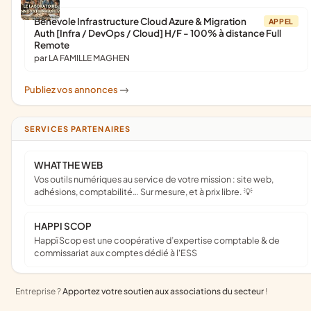
Bénévole Infrastructure Cloud Azure & Migration
APPEL
Auth [Infra / DevOps / Cloud] H/F - 100% à distance Full
Remote
par LA FAMILLE MAGHEN
Publiez vos annonces
->
SERVICES PARTENAIRES
WHAT THE WEB
Vos outils numériques au service de votre mission : site web,
adhésions, comptabilité… Sur mesure, et à prix libre. 💡
HAPPI SCOP
Happï Scop est une coopérative d’expertise comptable & de
commissariat aux comptes dédié à l'ESS
Entreprise ?
Apportez votre soutien aux associations du secteur
!