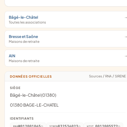
Bâgé-le-Châtel
Toutes les associations
Bresse et Saône
Maisons de retraite
AIN
Maisons de retraite
Sources
/
RNA
/
SIRENE
DONNÉES OFFICIELLES
SIÈGE
Bâgé-le-Châtel (01380)
01380 BAGE-LE-CHATEL
IDENTIFIANTS
W012001065
832536023
0012005572
RNA
SIREN
HIST.