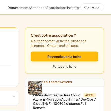
Connexion
Départements
Annonces
Associations inscrites
C'est votre association ?
Ajoutez contact, activités, photos et
annonces. Gratuit, en 5 minutes.
Revendiquer la fiche
Partager la fiche
ANNONCES ASSOCIATIVES
Bénévole Infrastructure Cloud
APPEL
Azure & Migration Auth [Infra / DevOps /
Cloud] H/F - 100% à distance Full
Remote