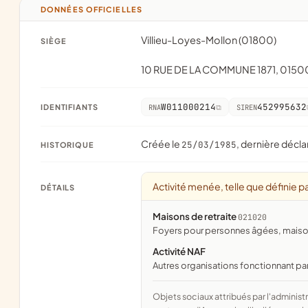
DONNÉES OFFICIELLES
Villieu-Loyes-Mollon (01800)
SIÈGE
10 RUE DE LA COMMUNE 1871, 01
W011000214
452995632
IDENTIFIANTS
RNA
SIREN
Créée le
, dernière décla
25/03/1985
HISTORIQUE
Activité menée, telle que définie pa
DÉTAILS
Maisons de retraite
021020
foyers pour personnes âgées, maison
Activité NAF
Autres organisations fonctionnant pa
Objets sociaux attribués par l'administration d'après l'objet déclaré ; activité NAF attribuée par l'INSEE. Les noms courts