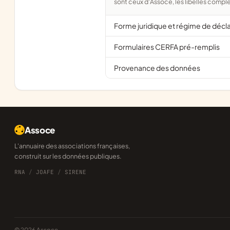
sont ceux d'Assoce, les libellés comple
Forme juridique et régime de décl
Formulaires CERFA pré-remplis
Provenance des données
Assoce
L'annuaire des associations françaises,
construit sur les données publiques.
RNA
/
JOAFE
/
SIRENE
© 2026 Assoce