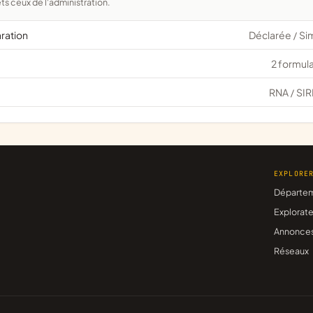
ts ceux de l'administration.
aration
Déclarée
Si
/
2 formula
RNA
SIR
/
EXPLORE
Départe
Explorate
Annonce
Réseaux