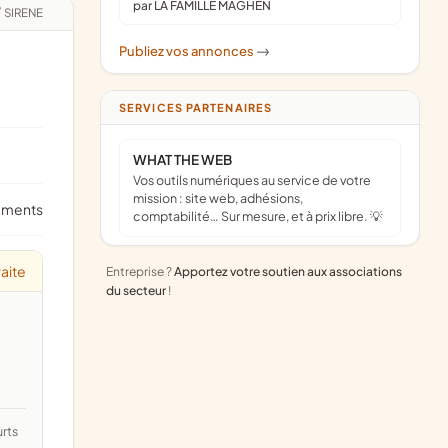
par LA FAMILLE MAGHEN
/
SIRENE
Publiez vos annonces
->
SERVICES PARTENAIRES
WHAT THE WEB
Vos outils numériques au service de votre
mission : site web, adhésions,
ements
comptabilité… Sur mesure, et à prix libre. 💡
aite
Entreprise ?
Apportez votre soutien aux associations
du secteur
!