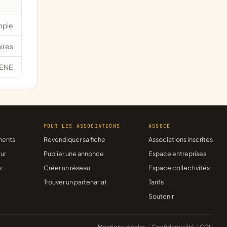
mple
ires
ENE
R
POUR LES ASSOCIATIONS
ASSOCE
ments
Revendiquer sa fiche
Associations inscrites
ur
Publier une annonce
Espace entreprises
s
Créer un réseau
Espace collectivités
Trouver un partenariat
Tarifs
Soutenir
Mentions légales
/
Confidentialité
/
CGU