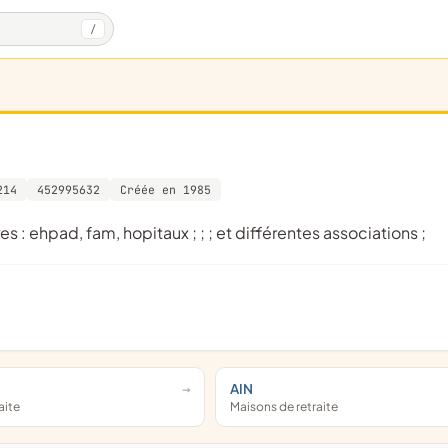
/
214
452995632
Créée en 1985
s : ehpad, fam, hopitaux ; ; ; et différentes associations ;
AIN
aite
Maisons de retraite