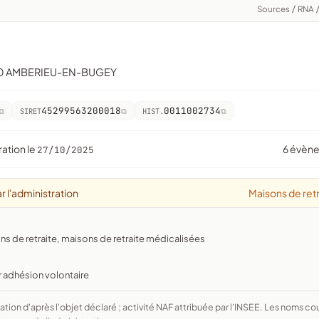
Sources
/
RNA
500 AMBERIEU-EN-BUGEY
45299563200018
0011002734
SIRET
HIST.
ration le
6 évèn
27/10/2025
r l'administration
Maisons de retr
s de retraite, maisons de retraite médicalisées
r adhésion volontaire