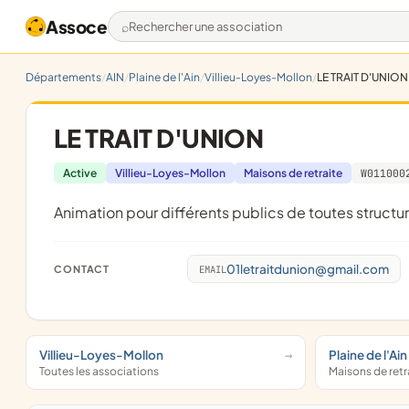
Assoce
Rechercher une association
Départements
AIN
Plaine de l'Ain
Villieu-Loyes-Mollon
LE TRAIT D'UNION
LE TRAIT D'UNION
Active
Villieu-Loyes-Mollon
Maisons de retraite
W011000
animation pour différents publics de toutes structure
01letraitdunion@gmail.com
CONTACT
EMAIL
Villieu-Loyes-Mollon
Plaine de l'Ain
Toutes les associations
Maisons de retr