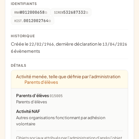
IDENTIFIANTS
W012000658
532687332
RNA
SIREN
0012002764
HIST.
HISTORIQUE
Créée le
, dernière déclaration le
22/02/1966
13/04/2026
6 évènements
DÉTAILS
Activité menée, telle que définie par l'administration
Parents d'élèves
Parents d'élèves
015005
parents d'élèves
Activité NAF
Autres organisations fonctionnant par adhésion
volontaire
Objets sociaux attribués par l'administration d'après l'objet