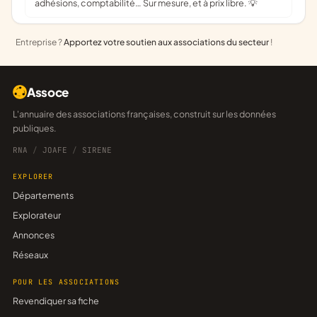
adhésions, comptabilité… Sur mesure, et à prix libre. 💡
Entreprise ?
Apportez votre soutien aux associations du secteur
!
Assoce
L'annuaire des associations françaises, construit sur les données
publiques.
RNA
/
JOAFE
/
SIRENE
EXPLORER
Départements
Explorateur
Annonces
Réseaux
POUR LES ASSOCIATIONS
Revendiquer sa fiche