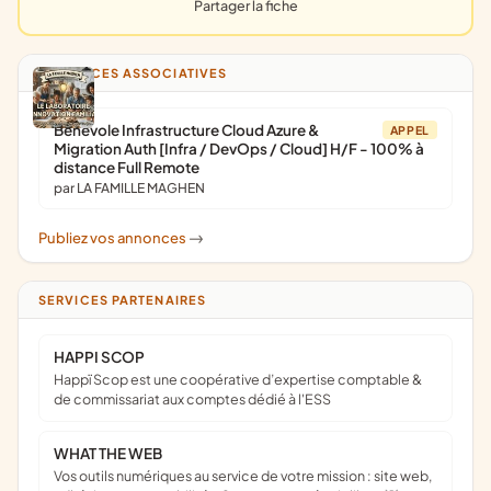
Partager la fiche
ANNONCES ASSOCIATIVES
Bénévole Infrastructure Cloud Azure &
APPEL
Migration Auth [Infra / DevOps / Cloud] H/F - 100% à
distance Full Remote
par LA FAMILLE MAGHEN
Publiez vos annonces
->
SERVICES PARTENAIRES
HAPPI SCOP
Happï Scop est une coopérative d’expertise comptable &
de commissariat aux comptes dédié à l'ESS
WHAT THE WEB
Vos outils numériques au service de votre mission : site web,