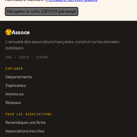
Récupérer le cerfa 13972*03 pré-rempli
Assoce
L'annuaire des associations françaises, construit sur les données
publiques.
RNA
/
JOAFE
/
SIRENE
EXPLORER
Départements
Explorateur
Annonces
Réseaux
POUR LES ASSOCIATIONS
Revendiquer une fiche
Associations inscrites