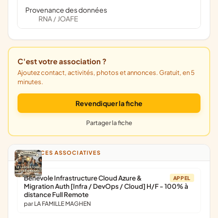
Provenance des données
RNA
JOAFE
/
C'est votre association ?
Ajoutez contact, activités, photos et annonces. Gratuit, en 5
minutes.
Revendiquer la fiche
Partager la fiche
ANNONCES ASSOCIATIVES
Bénévole Infrastructure Cloud Azure &
APPEL
Migration Auth [Infra / DevOps / Cloud] H/F - 100% à
distance Full Remote
par LA FAMILLE MAGHEN