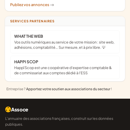
Publiez vos annonces
->
SERVICES PARTENAIRES
WHAT THE WEB
Vos outils numériques au service de votre mission : site web,
adhésions, comptabilité… Sur mesure, et à prix libre. 💡
HAPPI SCOP
Happï Scop est une coopérative d’expertise comptable &
de commissariat aux comptes dédié à l'ESS
Entreprise ?
Apportez votre soutien aux associations du secteur
!
Assoce
L'annuaire des associations françaises, construit sur les données
publiques.