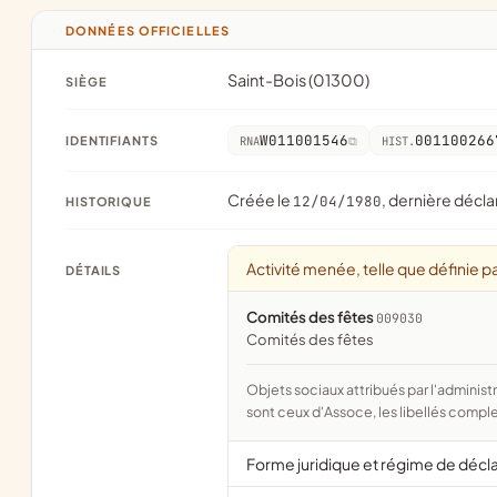
DONNÉES OFFICIELLES
Saint-Bois (01300)
SIÈGE
W011001546
001100266
IDENTIFIANTS
RNA
HIST.
Créée le
, dernière décla
12/04/1980
HISTORIQUE
Activité menée, telle que définie pa
DÉTAILS
Comités des fêtes
009030
comités des fêtes
Objets sociaux attribués par l'administration d'après l'objet déclaré ; activité NAF attribuée par l'INSEE. Les noms courts
sont ceux d'Assoce, les libellés comple
Forme juridique et régime de décl