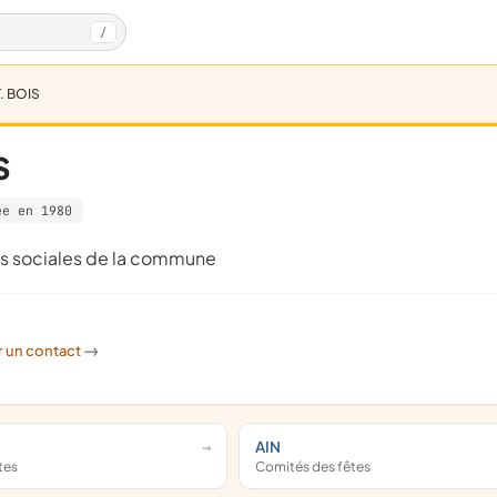
/
. BOIS
S
ée en 1980
res sociales de la commune
r un contact
->
AIN
tes
Comités des fêtes