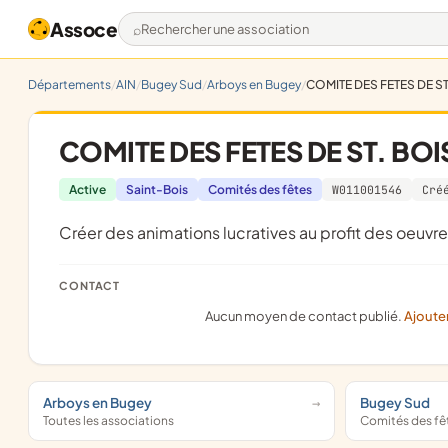
Assoce
Rechercher une association
Départements
AIN
Bugey Sud
Arboys en Bugey
COMITE DES FETES DE ST
COMITE DES FETES DE ST. BOI
Active
Saint-Bois
Comités des fêtes
W011001546
Cré
créer des animations lucratives au profit des oeuv
CONTACT
Aucun moyen de contact publié.
Ajoute
Arboys en Bugey
Bugey Sud
Toutes les associations
Comités des fê