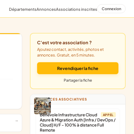
Connexion
Départements
Annonces
Associations inscrites
C'est votre association ?
Ajoutez contact, activités, photos et
annonces. Gratuit, en 5 minutes.
Revendiquer la fiche
Partager la fiche
ANNONCES ASSOCIATIVES
Bénévole Infrastructure Cloud
APPEL
Azure & Migration Auth [Infra / DevOps /
Cloud] H/F - 100% à distance Full
Remote