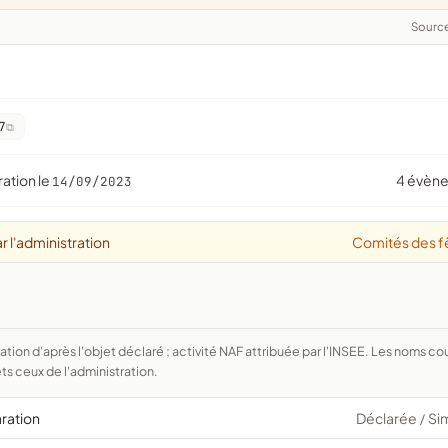
Sourc
7
ration le
4 évèn
14/09/2023
r l'administration
Comités des f
ts ceux de l'administration.
aration
Déclarée
Si
/