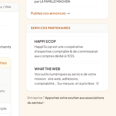
par LA FAMILLE MAGHEN
es
/
RNA
Publiez vos annonces
->
SERVICES PARTENAIRES
HAPPI SCOP
ements
Happï Scop est une coopérative
d’expertise comptable & de commissariat
aux comptes dédié à l'ESS
êtes
WHAT THE WEB
Vos outils numériques au service de votre
mission : site web, adhésions,
comptabilité… Sur mesure, et à prix libre. 💡
Entreprise ?
Apportez votre soutien aux associations
du secteur
!
mple