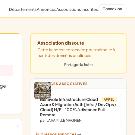
Connexion
Départements
Annonces
Associations inscrites
Association dissoute
Cette fiche est conservée pour mémoire à
partir des données publiques.
Partager la fiche
ANNONCES ASSOCIATIVES
Bénévole Infrastructure Cloud
APPEL
Azure & Migration Auth [Infra / DevOps /
Cloud] H/F - 100% à distance Full
Remote
par LA FAMILLE MAGHEN
Publiez vos annonces
->