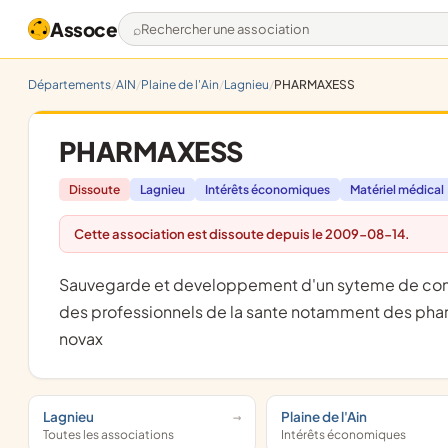
Assoce
Rechercher une association
Départements
AIN
Plaine de l'Ain
Lagnieu
PHARMAXESS
PHARMAXESS
Dissoute
Lagnieu
Intérêts économiques
Matériel médical
Cette association est dissoute depuis le 2009-08-14.
sauvegarde et developpement d'un syteme de communication multimedia dans le domaine de la sante e l'usage
des professionnels de la sante notamment des pharm
novax
Lagnieu
Plaine de l'Ain
Toutes les associations
Intérêts économiques