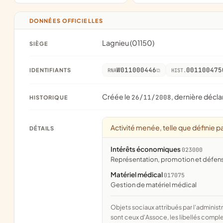
DONNÉES OFFICIELLES
Lagnieu (01150)
SIÈGE
W011000446
001100475
IDENTIFIANTS
RNA
HIST.
Créée le
, dernière décla
26/11/2008
HISTORIQUE
Activité menée, telle que définie pa
DÉTAILS
Intérêts économiques
023000
représentation, promotion et défe
Matériel médical
017075
gestion de matériel médical
Objets sociaux attribués par l'administration d'après l'objet déclaré ; activité NAF attribuée par l'INSEE. Les noms courts
sont ceux d'Assoce, les libellés comple