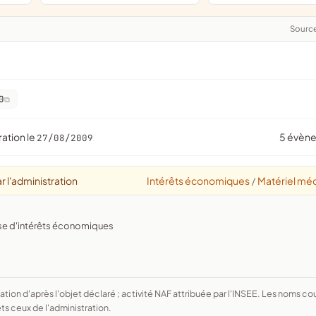
Sourc
0
ration le
5 évèn
27/08/2009
r l'administration
Intérêts économiques
Matériel méd
/
nse d'intérêts économiques
ts ceux de l'administration.