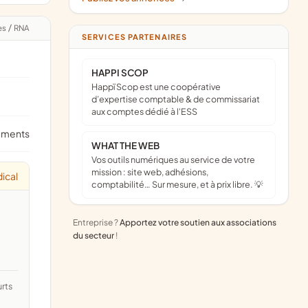
es
/
RNA
SERVICES PARTENAIRES
HAPPI SCOP
Happï Scop est une coopérative
d’expertise comptable & de commissariat
aux comptes dédié à l'ESS
ements
WHAT THE WEB
Vos outils numériques au service de votre
mission : site web, adhésions,
ical
comptabilité… Sur mesure, et à prix libre. 💡
Entreprise ?
Apportez votre soutien aux associations
du secteur
!