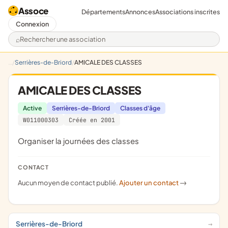
Assoce
Départements
Annonces
Associations inscrites
Connexion
Rechercher une association
Serrières-de-Briord
AMICALE DES CLASSES
AMICALE DES CLASSES
Active
Serrières-de-Briord
Classes d'âge
W011000303
Créée en 2001
organiser la journées des classes
CONTACT
Aucun moyen de contact publié.
Ajouter un contact
->
Serrières-de-Briord