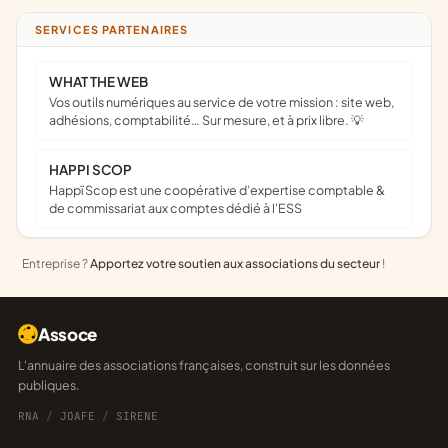
SERVICES PARTENAIRES
WHAT THE WEB
Vos outils numériques au service de votre mission : site web,
adhésions, comptabilité… Sur mesure, et à prix libre. 💡
HAPPI SCOP
Happï Scop est une coopérative d’expertise comptable &
de commissariat aux comptes dédié à l'ESS
Entreprise ?
Apportez votre soutien aux associations du secteur
!
Assoce
L'annuaire des associations françaises, construit sur les données
publiques.
RNA
/
JOAFE
/
SIRENE