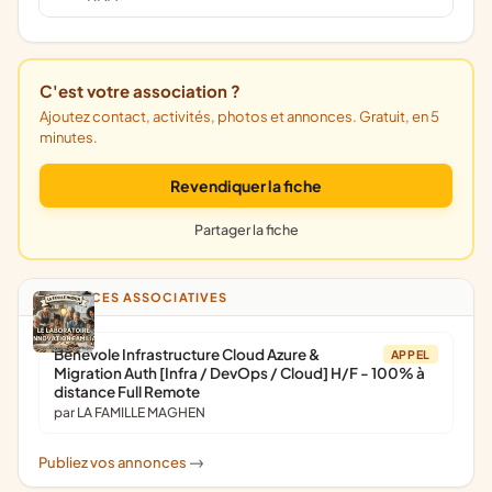
C'est votre association ?
Ajoutez contact, activités, photos et annonces. Gratuit, en 5
minutes.
Revendiquer la fiche
Partager la fiche
ANNONCES ASSOCIATIVES
Bénévole Infrastructure Cloud Azure &
APPEL
Migration Auth [Infra / DevOps / Cloud] H/F - 100% à
distance Full Remote
par LA FAMILLE MAGHEN
Publiez vos annonces
->