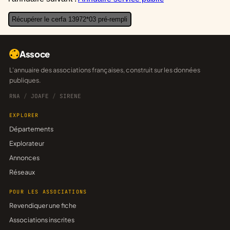
Récupérer le cerfa 13972*03 pré-rempli
Assoce
L'annuaire des associations françaises, construit sur les données
publiques.
RNA
/
JOAFE
/
SIRENE
EXPLORER
Départements
Explorateur
Annonces
Réseaux
POUR LES ASSOCIATIONS
Revendiquer une fiche
Associations inscrites