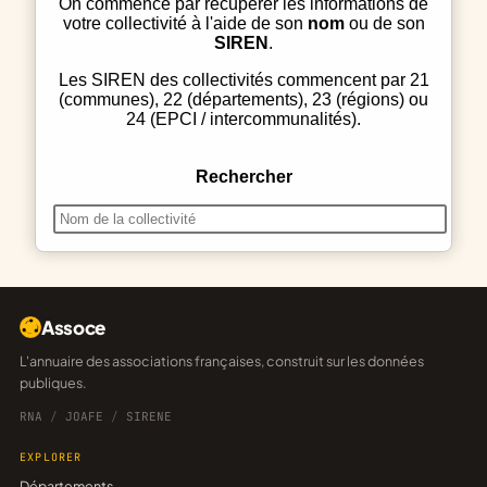
On commence par récupérer les informations de
votre collectivité à l'aide de son
nom
ou de son
SIREN
.
Les SIREN des collectivités commencent par 21
(communes), 22 (départements), 23 (régions) ou
24 (EPCI / intercommunalités).
Rechercher
Assoce
L'annuaire des associations françaises, construit sur les données
publiques.
RNA
/
JOAFE
/
SIRENE
EXPLORER
Départements