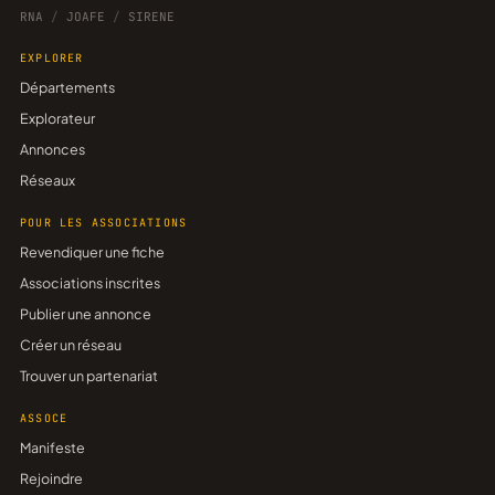
RNA
/
JOAFE
/
SIRENE
EXPLORER
Départements
Explorateur
Annonces
Réseaux
POUR LES ASSOCIATIONS
Revendiquer une fiche
Associations inscrites
Publier une annonce
Créer un réseau
Trouver un partenariat
ASSOCE
Manifeste
Rejoindre