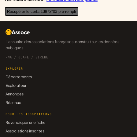
Récupérer le cerfa 13972*03 pré-rempli
Assoce
L'annuaire des associations françaises, construit sur les données
publiques.
RNA
/
JOAFE
/
SIRENE
EXPLORER
Départements
Explorateur
Annonces
Réseaux
POUR LES ASSOCIATIONS
Revendiquer une fiche
Associations inscrites