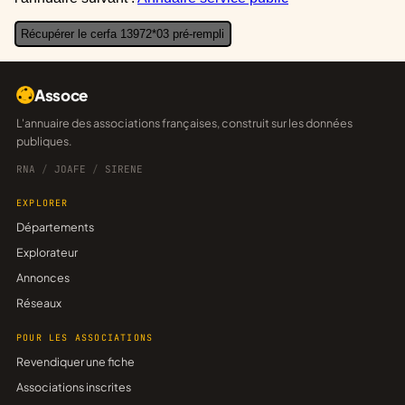
Récupérer le cerfa 13972*03 pré-rempli
Assoce
L'annuaire des associations françaises, construit sur les données
publiques.
RNA
/
JOAFE
/
SIRENE
EXPLORER
Départements
Explorateur
Annonces
Réseaux
POUR LES ASSOCIATIONS
Revendiquer une fiche
Associations inscrites