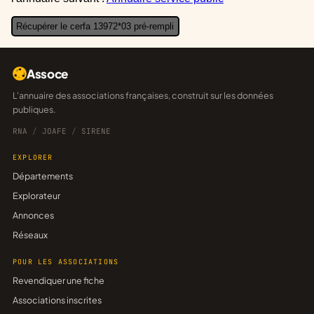
Récupérer le cerfa 13972*03 pré-rempli
Assoce
L'annuaire des associations françaises, construit sur les données
publiques.
RNA
/
JOAFE
/
SIRENE
EXPLORER
Départements
Explorateur
Annonces
Réseaux
POUR LES ASSOCIATIONS
Revendiquer une fiche
Associations inscrites