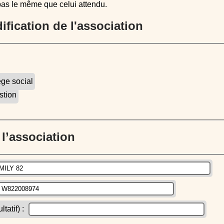
pas le même que celui attendu.
dification de l'association
ège social
stion
e l’association
atif) :