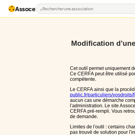
Assoce
Rechercher une association
Modification d'une 
Cet outil permet uniquement de pré-remplir le CERFA 13972*03 avec les données actuellement disponibles publiquement.
Ce CERFA peut être utilisé pour
compétente.
Le CERFA ainsi que la procéd
public.fr/particuliers/vosdroit
aucun cas une démarche complèt
l'administration. Le site Assoce
CERFA pré-rempli. Vous retrou
de demande.
Limites de l'outil : certains champs sont un peu décalé dans le CERFA, ils le sont aussi dans le CERFA initial, nous n'avons
pas trouvé de solution pour l'