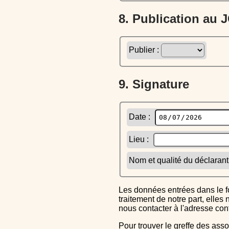
8. Publication au
Publier :
9. Signature
Date :
Lieu :
Nom et qualité du déclarant
Les données entrées dans le formulaire sont uniquement inscrites dans le CERFA généré, elles ne font l'objet d'aucun autre
traitement de notre part, elle
nous contacter à l'adresse co
Pour trouver le greffe des associations auquel vous devrez ensuite envoyer le CERFA completé, reportez-vous sur l'annuaire