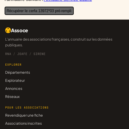
Récupérer le cerfa 13972*03 pré-rempli
Assoce
L'annuaire des associations françaises, construit sur les données
publiques.
RNA
/
JOAFE
/
SIRENE
EXPLORER
Départements
Explorateur
Annonces
Réseaux
POUR LES ASSOCIATIONS
Revendiquer une fiche
Associations inscrites