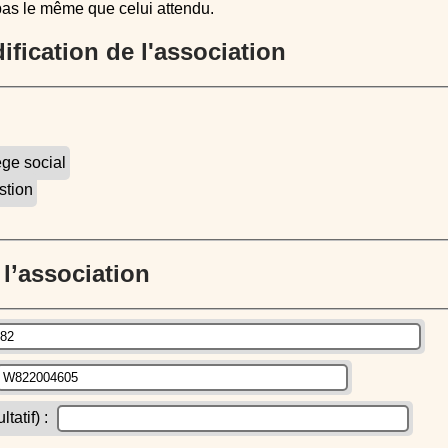
pas le même que celui attendu.
dification de l'association
ège social
stion
e l’association
atif) :