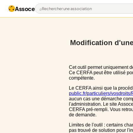
Assoce
Rechercher une association
Modification d'une 
Cet outil permet uniquement de pré-remplir le CERFA 13972*03 avec les données actuellement disponibles publiquement.
Ce CERFA peut être utilisé pour
compétente.
Le CERFA ainsi que la procéd
public.fr/particuliers/vosdroit
aucun cas une démarche complèt
l'administration. Le site Assoce
CERFA pré-rempli. Vous retrou
de demande.
Limites de l'outil : certains champs sont un peu décalé dans le CERFA, ils le sont aussi dans le CERFA initial, nous n'avons
pas trouvé de solution pour l'