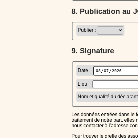
8. Publication au
Publier :
9. Signature
Date :
Lieu :
Nom et qualité du déclarant
Les données entrées dans le formulaire sont uniquement inscrites dans le CERFA généré, elles ne font l'objet d'aucun autre
traitement de notre part, elle
nous contacter à l'adresse co
Pour trouver le greffe des associations auquel vous devrez ensuite envoyer le CERFA completé, reportez-vous sur l'annuaire