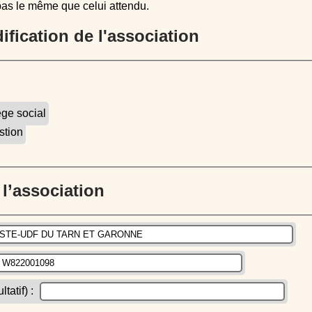
pas le même que celui attendu.
dification de l'association
ège social
stion
e l’association
atif) :