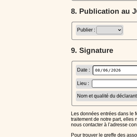
8. Publication au
Publier :
9. Signature
Date :
Lieu :
Nom et qualité du déclarant
Les données entrées dans le formulaire sont uniquement inscrites dans le CERFA généré, elles ne font l'objet d'aucun autre
traitement de notre part, elle
nous contacter à l'adresse co
Pour trouver le greffe des associations auquel vous devrez ensuite envoyer le CERFA completé, reportez-vous sur l'annuaire