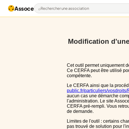
Assoce
Rechercher une association
Modification d'une 
Cet outil permet uniquement de pré-remplir le CERFA 13972*03 avec les données actuellement disponibles publiquement.
Ce CERFA peut être utilisé pour
compétente.
Le CERFA ainsi que la procéd
public.fr/particuliers/vosdroit
aucun cas une démarche complèt
l'administration. Le site Assoce
CERFA pré-rempli. Vous retrou
de demande.
Limites de l'outil : certains champs sont un peu décalé dans le CERFA, ils le sont aussi dans le CERFA initial, nous n'avons
pas trouvé de solution pour l'