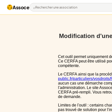
Assoce
Rechercher une association
Modification d'une 
Cet outil permet uniquement de pré-remplir le CERFA 13972*03 avec les données actuellement disponibles publiquement.
Ce CERFA peut être utilisé pour
compétente.
Le CERFA ainsi que la procéd
public.fr/particuliers/vosdroit
aucun cas une démarche complèt
l'administration. Le site Assoce
CERFA pré-rempli. Vous retrou
de demande.
Limites de l'outil : certains champs sont un peu décalé dans le CERFA, ils le sont aussi dans le CERFA initial, nous n'avons
pas trouvé de solution pour l'