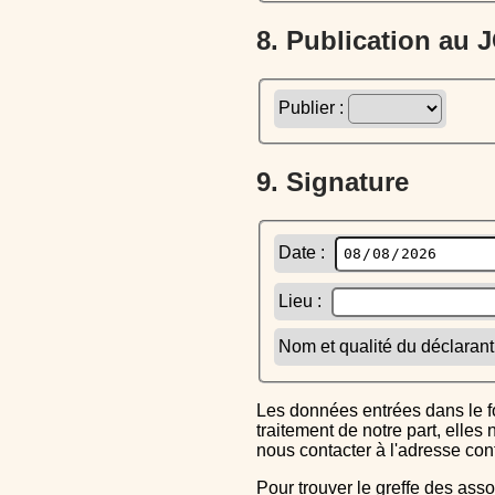
8. Publication au
Publier :
9. Signature
Date :
Lieu :
Nom et qualité du déclarant
Les données entrées dans le formulaire sont uniquement inscrites dans le CERFA généré, elles ne font l'objet d'aucun autre
traitement de notre part, elle
nous contacter à l'adresse co
Pour trouver le greffe des associations auquel vous devrez ensuite envoyer le CERFA completé, reportez-vous sur l'annuaire