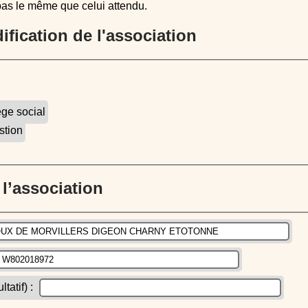
pas le même que celui attendu.
dification de l'association
ège social
stion
e l’association
atif) :