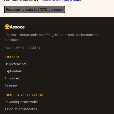
Récupérer le cerfa 13972*03 pré-rempli
Assoce
L'annuaire des associations françaises, construit sur les données
publiques.
RNA
/
JOAFE
/
SIRENE
EXPLORER
Départements
Explorateur
Annonces
Réseaux
POUR LES ASSOCIATIONS
Revendiquer une fiche
Associations inscrites