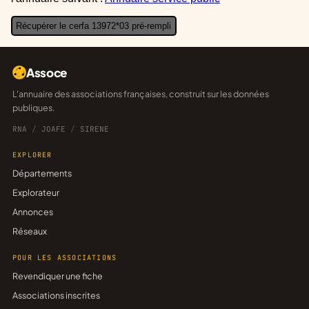
Récupérer le cerfa 13972*03 pré-rempli
Assoce
L'annuaire des associations françaises, construit sur les données
publiques.
RNA
/
JOAFE
/
SIRENE
EXPLORER
Départements
Explorateur
Annonces
Réseaux
POUR LES ASSOCIATIONS
Revendiquer une fiche
Associations inscrites