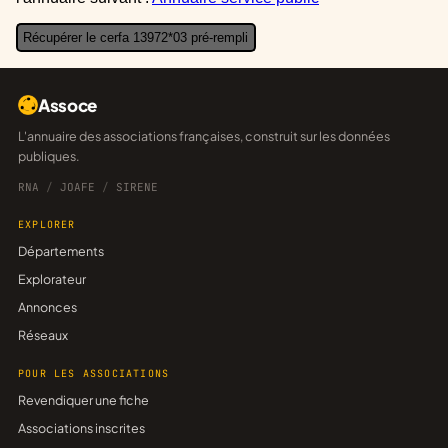
Récupérer le cerfa 13972*03 pré-rempli
Assoce
L'annuaire des associations françaises, construit sur les données
publiques.
RNA
/
JOAFE
/
SIRENE
EXPLORER
Départements
Explorateur
Annonces
Réseaux
POUR LES ASSOCIATIONS
Revendiquer une fiche
Associations inscrites