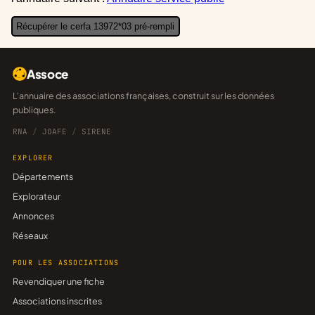
Récupérer le cerfa 13972*03 pré-rempli
Assoce
L'annuaire des associations françaises, construit sur les données
publiques.
RNA
/
JOAFE
/
SIRENE
EXPLORER
Départements
Explorateur
Annonces
Réseaux
POUR LES ASSOCIATIONS
Revendiquer une fiche
Associations inscrites