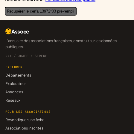
Récupérer le cerfa 13972*03 pré-rempli
Assoce
L'annuaire des associations françaises, construit sur les données
publiques.
RNA
/
JOAFE
/
SIRENE
EXPLORER
Départements
Explorateur
Annonces
Réseaux
POUR LES ASSOCIATIONS
Revendiquer une fiche
Associations inscrites