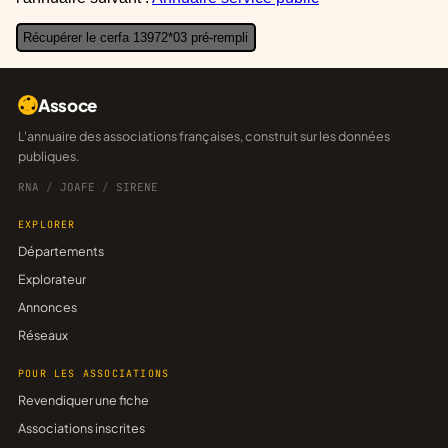
Récupérer le cerfa 13972*03 pré-rempli
Assoce
L'annuaire des associations françaises, construit sur les données
publiques.
RNA
/
JOAFE
/
SIRENE
EXPLORER
Départements
Explorateur
Annonces
Réseaux
POUR LES ASSOCIATIONS
Revendiquer une fiche
Associations inscrites