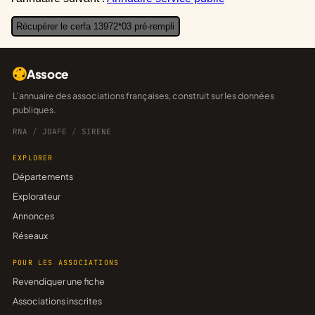
Récupérer le cerfa 13972*03 pré-rempli
Assoce
L'annuaire des associations françaises, construit sur les données
publiques.
RNA
/
JOAFE
/
SIRENE
EXPLORER
Départements
Explorateur
Annonces
Réseaux
POUR LES ASSOCIATIONS
Revendiquer une fiche
Associations inscrites