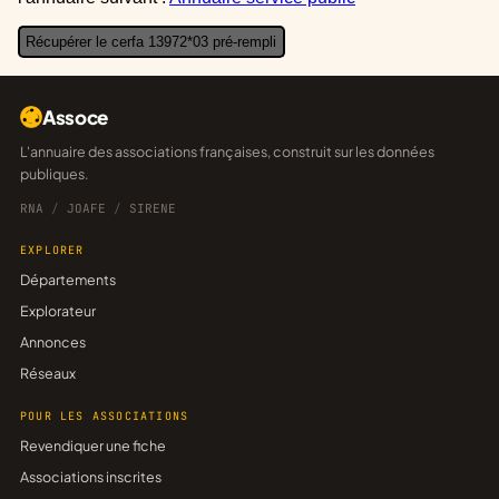
Récupérer le cerfa 13972*03 pré-rempli
Assoce
L'annuaire des associations françaises, construit sur les données
publiques.
RNA
/
JOAFE
/
SIRENE
EXPLORER
Départements
Explorateur
Annonces
Réseaux
POUR LES ASSOCIATIONS
Revendiquer une fiche
Associations inscrites