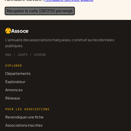
Récupérer le cerfa 13972*03 pré-rempli
Assoce
L'annuaire des associations françaises, construit sur les données
publiques.
RNA
/
JOAFE
/
SIRENE
EXPLORER
Départements
Explorateur
Annonces
Réseaux
POUR LES ASSOCIATIONS
Revendiquer une fiche
Associations inscrites