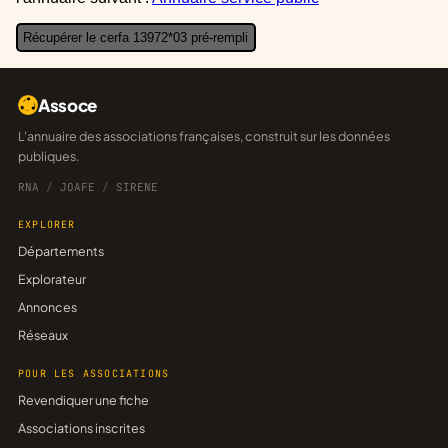
Récupérer le cerfa 13972*03 pré-rempli
Assoce
L'annuaire des associations françaises, construit sur les données
publiques.
RNA
/
JOAFE
/
SIRENE
EXPLORER
Départements
Explorateur
Annonces
Réseaux
POUR LES ASSOCIATIONS
Revendiquer une fiche
Associations inscrites