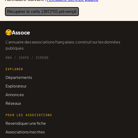
Récupérer le cerfa 13972*03 pré-rempli
Assoce
L'annuaire des associations françaises, construit sur les données
publiques.
RNA
/
JOAFE
/
SIRENE
EXPLORER
Départements
Explorateur
Annonces
Réseaux
POUR LES ASSOCIATIONS
Revendiquer une fiche
Associations inscrites