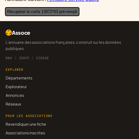
Récupérer le cerfa 13972*03 pré-rempli
Assoce
L'annuaire des associations françaises, construit sur les données
publiques.
RNA
/
JOAFE
/
SIRENE
EXPLORER
Départements
Explorateur
Annonces
Réseaux
POUR LES ASSOCIATIONS
Revendiquer une fiche
Associations inscrites