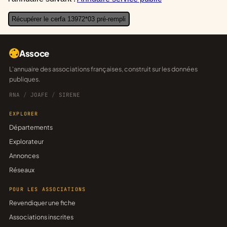
Récupérer le cerfa 13972*03 pré-rempli
Assoce
L'annuaire des associations françaises, construit sur les données
publiques.
RNA
/
JOAFE
/
SIRENE
EXPLORER
Départements
Explorateur
Annonces
Réseaux
POUR LES ASSOCIATIONS
Revendiquer une fiche
Associations inscrites