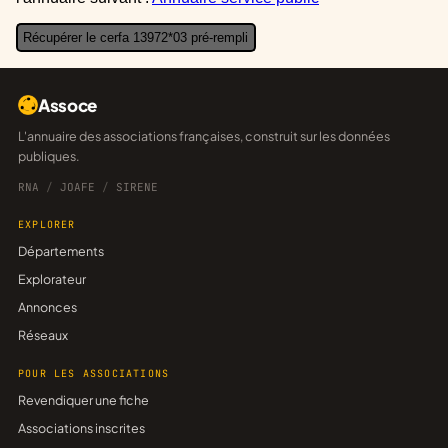
Récupérer le cerfa 13972*03 pré-rempli
Assoce
L'annuaire des associations françaises, construit sur les données
publiques.
RNA
/
JOAFE
/
SIRENE
EXPLORER
Départements
Explorateur
Annonces
Réseaux
POUR LES ASSOCIATIONS
Revendiquer une fiche
Associations inscrites