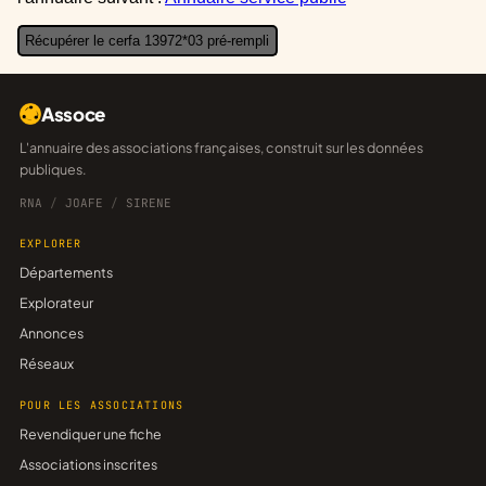
Récupérer le cerfa 13972*03 pré-rempli
Assoce
L'annuaire des associations françaises, construit sur les données
publiques.
RNA
/
JOAFE
/
SIRENE
EXPLORER
Départements
Explorateur
Annonces
Réseaux
POUR LES ASSOCIATIONS
Revendiquer une fiche
Associations inscrites