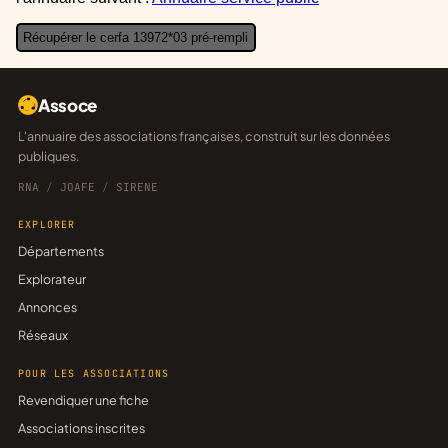
Récupérer le cerfa 13972*03 pré-rempli
Assoce
L'annuaire des associations françaises, construit sur les données
publiques.
RNA
/
JOAFE
/
SIRENE
EXPLORER
Départements
Explorateur
Annonces
Réseaux
POUR LES ASSOCIATIONS
Revendiquer une fiche
Associations inscrites